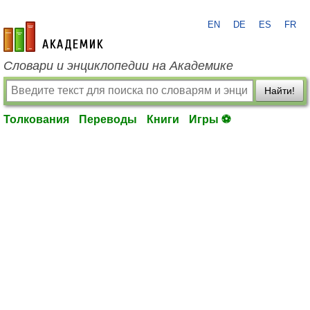
EN
DE
ES
FR
academic.ru
Словари и энциклопедии на Академике
Найти!
Толкования
Переводы
Книги
Игры ⚽