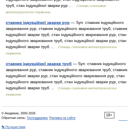
труб, стан індукційної зварки рур …
Словарь синонимов
металлургических терминов
ставник індукційної зварки рур
— Syn: ставник індукційного
зварювання рур, ставник індукційного зварювання труб, ставник
індукційної зварки труб, стан індукційного зварювання рур, стан
індукційного зварювання труб, стан індукційної зварки рур, стан
індукційної зварки труб …
Словарь синонимов металлургических
терминов
ставник індукційної зварки труб
— Syn: ставник індукційного
зварювання рур, ставник індукційного зварювання труб, ставник
індукційної зварки рур, стан індукційного зварювання рур, стан
індукційного зварювання труб, стан індукційної зварки рур, стан
індукційної зварки труб …
Словарь синонимов металлургических
терминов
© Академик, 2000-2026
18+
Обратная связь:
Техподдержка
,
Реклама на сайте
👣 Путешествия