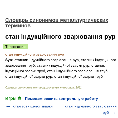
Словарь синонимов металлургических
терминов
стан індукційного зварювання рур
Толкование
стан індукційного зварювання рур
Syn:
ставник індукційного зварювання рур, ставник індукційного
зварювання труб, ставник індукційної зварки рур, ставник
індукційної зварки труб, стан індукційного зварювання труб,
стан індукційної зварки рур, стан індукційної зварки труб
Словарь синонимов металлургических терминов
.
2011
.
Игры ⚽
Поможем решить контрольную работу
стан зовнішньої зварки
стан індукційного зварювання
труб